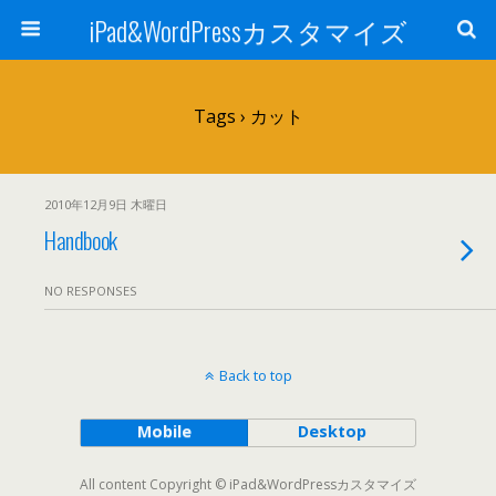
iPad&WordPressカスタマイズ
Tags › カット
2010年12月9日 木曜日
Handbook
NO RESPONSES
Back to top
Mobile
Desktop
All content Copyright © iPad&WordPressカスタマイズ